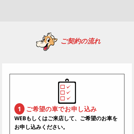
Cookieとは、WEBブラウザを通してお客さまのコンピュー
ターのハードディスクやメモリーに小さなデータファイル
を送ることで、お客さまを確認する仕組みです。ウェブビ
ーコンとは、ウェブページに埋め込まれた小さな画像ファ
イルやタグで、特定のページにウェブビーコンを埋め込む
ことにより、そのページが訪問されたか等を確認する仕組
ご契約の流れ
みです。
当社では、このCookie、およびウェブビーコンを利用し、
WEBサイトの利用状況に関する統計分析、広告などの効果
測定を行っています。これはお客さまにより良い情報およ
びサービスをご提供していくことを目的としています。
Cookieやウェブビーコンによって、お客さまのお名前やご
住所、電話番号などが当社に伝わることはありません。
また、お客さまはブラウザの設定により、Cookie機能を無
効にすることができます。しかし、Cookie機能を無効にし
た場合、一部サービスをご利用いただけない場合がありま
すのでご了承ください。
1
ご希望の車でお申し込み
WEBもしくはご来店して、ご希望のお車を
個人情報に関するお問い合わせ先
合同会社アイズ
お申し込みください。
〒979-0204