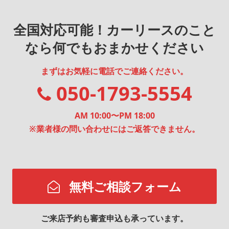
に必要であると合理的に判断できる場合。
個人情報の管理について
全国対応可能！カーリースのこと
当社は、個人情報の正確性を保ち、これを安全に管理いた
します。
なら何でもおまかせください
当社は、個人情報の紛失、破壊、改ざん及び漏えいなどを
防止するため、不正アクセス、コンピュータウィルス等に
まずはお気軽に電話でご連絡ください。
対する適正な情報セキュリティ対策を講じます。
当社は、個人情報の持ち出し、外部へ送信する行為等によ
050-1793-5554
る漏えいは行わせません。
個人情報の開示、訂正、利用停止、消去について
AM 10:00〜PM 18:00
当社は、お客様が自己の個人情報について、開示、訂正、
※業者様の問い合わせにはご返答できません。
利用停止、消去等を求める権利を有していることを確認
し、これらの要求ある場合には、誠意をもって対応しま
す。
なお、当社の個人情報の取り扱いにつきまして、ご意見・
ご質問がございましたら、下記の問い合わせ窓口までご連
無料ご相談フォーム
絡下さいますようお願い申し上げます。
Cookie（クッキー）やウェブビーコンについて
ご来店予約も審査申込も承っています。
当WEBサイトでは、一部のページでCookie（クッキー）や
ウェブビーコンの仕組みを利用しています。