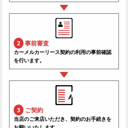
福島県いわき市四倉町細谷字大町1番
050-1807-2533
その他の事項
当社が提供するサービスの一部には、お客様から個人情報
のご提供を受けない場合に提供できないものがありますこ
とを予めご承知おきください。
2
事前審査
当社では、より良い個人情報保護を実現するために、ま
た、個人情報保護法その他関係法令の制改定に伴い、個人
カーメルカーリース契約の利用の事前確認
情報保護方針を改定することがございます。定期的にご確
を行います。
認頂きますようお願い致します。
16歳未満のお客様は、保護者の方の同意を得た上で個人情
報をご提供いただきますようお願い致します。
本ページの内容は、掲載日以降に適用致します。
制定 令和4年11月1日
3
ご契約
当店のご来店いただき、契約のお手続きを
お願いいたします。