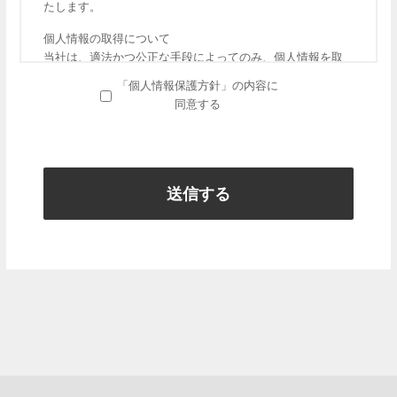
たします。
個人情報の取得について
当社は、適法かつ公正な手段によってのみ、個人情報を取
得致します。
「個人情報保護方針」の内容に
同意する
個人情報の利用について
当社は、個人情報を取得の際に示した利用目的の範囲内
で、業務の遂行上必要な限りにおいて、利用致します。
当社は個人情報を第三者との間で共同利用、または個人情
報の取り扱いを第三者 に委託する場合には、当該第三者に
つき厳正な調査を行ったうえ、個人情報の機密保持につい
て契約を定める等の適切な措置を講じます。
個人情報の第三者提供について
当社は、以下の場合を除いて、お客様の個人情報を第三者
に提供することはありません。
お客様が事前に第三者に提供する旨を同意されている場
合。
法律等により、提供が必要とされている場合。
個人を識別できない状態で利用する場合。
弊社とお客様の権利、財産、安全などを保護、防御する為