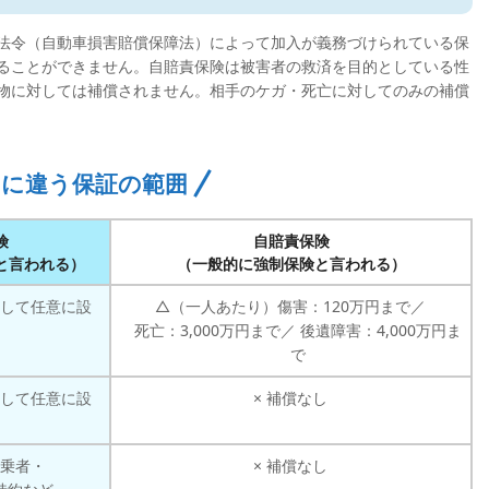
法令（自動車損害賠償保障法）によって加入が義務づけられている保
ることができません。自賠責保険は被害者の救済を目的としている性
物に対しては補償されません。相手のケガ・死亡に対してのみの補償
に違う保証の範囲
険
自賠責保険
と言われる）
（一般的に強制保険と言われる）
して任意に設
△（一人あたり）傷害：120万円まで／
死亡：3,000万円まで／ 後遺障害：4,000万円ま
で
して任意に設
× 補償なし
乗者・
× 補償なし