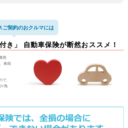
スご契約のおクルマには
付き」 自動車保険が断然おススメ！
費用
、車両
ので、
(※免