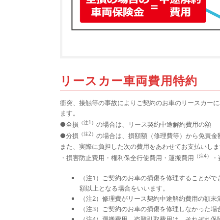
リースカー車両費用特約
衝突、接触等の事故によりご契約のお車のリースカーに
ます。
（注1）
●全損
の場合は、リース契約中途解約費用の額
（注2）
●分損
の場合は、損額額（修理費等）から免責金
また、実際に負担した次の費用をあわせてお支払いしま
（注4）
・損害防止費用・権利保全行使費用・運搬費用
・
（注1）ご契約のお車の損傷を修理することがで
額以上となる場合をいいます。
（注2）修理費がリース契約中途解約費用の額未
（注3）ご契約のお車の損傷を修理しなかった場
（注4）運搬費用、盗難引取費用は、それぞれ保険