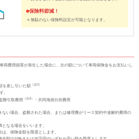
保険料節減！
→ 無駄のない保険料設定が可能となります。
車両費用損害が発生した場合に、次の額について車両保険金をお支払いし
（注3）
額を差し引いた額
す。
（注4）
盗難引取費用
・共同海損分担費用
きない場合、盗難された場合、または修理費がリース契約中途解約費用の
満となる場合をいいます。
合は、保険金額を限度とします。
金額の10%または30万円のいずれか高い額を限度とします。