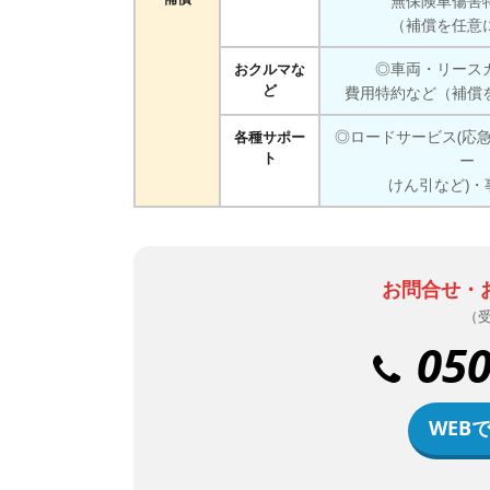
無保険車傷害
（補償を任意
◎車両・リース
おクルマな
ど
費用特約など（補償
◎ロードサービス(応
各種サポー
ト
ー
けん引など)・
お問合せ・
（受
050
WEB