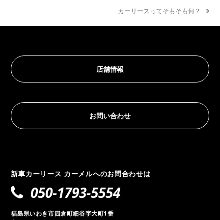
next
カーリースってそもそも何？
post:
店舗情報
お問い合わせ
新車カーリース カーメルへのお問合わせは
050-1793-5554
福島県いわき市四倉町細谷字大町1番